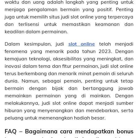
waktu dan uang adalah langkah yang penting untuk
menjaga pengalaman bermain yang positif. Penting
juga untuk memilih situs judi slot online yang terpercaya
dan terlisensi untuk memastikan keamanan dan
keadilan dalam permainan.
Dalam kesimpulan, judi
slot online
telah menjadi
fenomena yang menarik pada tahun 2023. Dengan
kemajuan teknologi, aksesibilitas yang meningkat, dan
inovasi dalam tema dan fitur permainan, judi slot online
terus berkembang dan menarik minat pemain di seluruh
dunia. Namun, sebagai pemain, penting untuk tetap
bermain dengan bijak dan bertanggung jawab
memainkan permainan yang di mainkan. Dengan
melakukannya, judi slot online dapat menjadi sumber
hiburan yang menyenangkan dan mendebarkan, serta
peluang untuk memenangkan hadiah besar.
FAQ – Bagaimana cara mendapatkan bonus