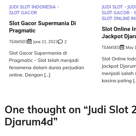
JUDI SLOT INDONESIA
JUDI SLOT
JUD
SLOT GACOR
SLOT GACOR
SLOT ONLINE I
Slot Gacor Supermania Di
Slot Online 
Pragmatic
Jackpot Dja
TEAMSEO
June 21, 2023
2
TEAMSEO
May 
Slot Gacor Supermania di
Slot Online In
Pragmatic – Slot telah menjadi
Jackpot Djarum
fenomena dalam dunia perjudian
menjadi salah
online. Dengan […]
kasino paling [
One thought on “
Judi Slot
Djarum4d
”