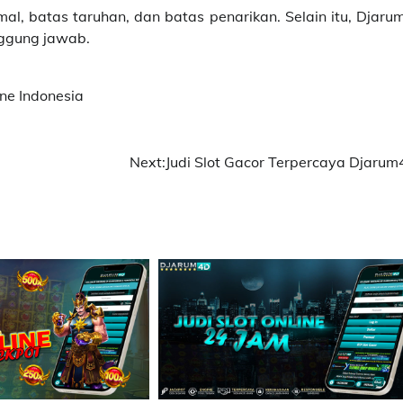
al, batas taruhan, dan batas penarikan. Selain itu, Djaru
ggung jawab.
ine Indonesia
Next:
Judi Slot Gacor Terpercaya Djarum