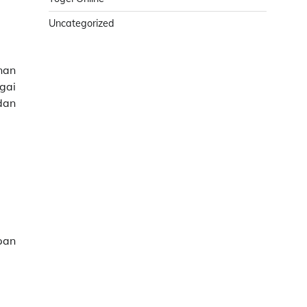
Uncategorized
nan
gai
dan
pan