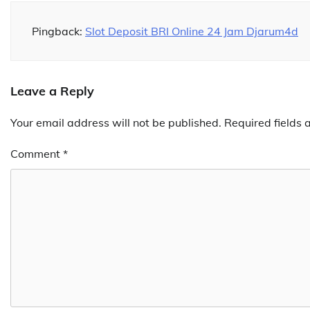
Pingback:
Slot Deposit BRI Online 24 Jam Djarum4d
Leave a Reply
Your email address will not be published.
Required fields
Comment
*