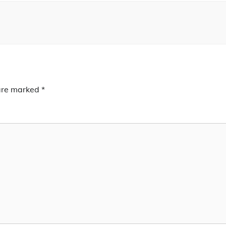
 are marked
*