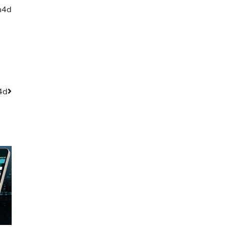
m4d
4d