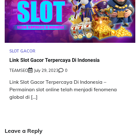
SLOT GACOR
Link Slot Gacor Terpercaya Di Indonesia
TEAMSEO
July 29, 2023
0
Link Slot Gacor Terpercaya Di Indonesia –
Permainan slot online telah menjadi fenomena
global di […]
Leave a Reply