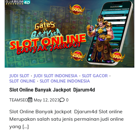
JUDI SLOT
JUDI SLOT INDONESIA
SLOT GACOR
SLOT ONLINE
SLOT ONLINE INDONESIA
Slot Online Banyak Jackpot Djarum4d
TEAMSEO
May 12, 2023
0
Slot Online Banyak Jackpot Djarum4d Slot online
Merupakan salah satu jenis permainan judi online
yang […]