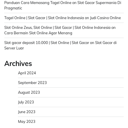
Panduan Cara Memasang Togel Online
on
Slot Gacor Supermania Di
Pragmatic
Togel Online | Slot Gacor | Slot Online Indonesia
on
Judi Casino Online
Slot Online Zeus, Slot Online | Slot Gacor | Slot Online Indonesia
on
Cara Bermain Slot Online Agar Menang
Slot gacor deposit 10.000 | Slot Online | Slot Gacor
on
Slot Gacor di
Server Luar
Archives
April 2024
September 2023
August 2023
July 2023
June 2023
May 2023