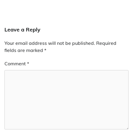
Leave a Reply
Your email address will not be published.
Required
fields are marked
*
Comment
*