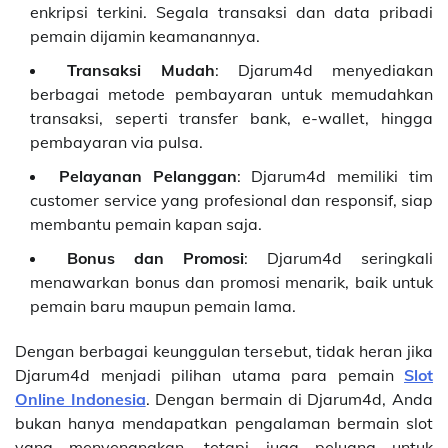
enkripsi terkini. Segala transaksi dan data pribadi
pemain dijamin keamanannya.
Transaksi Mudah
: Djarum4d menyediakan
berbagai metode pembayaran untuk memudahkan
transaksi, seperti transfer bank, e-wallet, hingga
pembayaran via pulsa.
Pelayanan Pelanggan
: Djarum4d memiliki tim
customer service yang profesional dan responsif, siap
membantu pemain kapan saja.
Bonus dan Promosi
: Djarum4d seringkali
menawarkan bonus dan promosi menarik, baik untuk
pemain baru maupun pemain lama.
Dengan berbagai keunggulan tersebut, tidak heran jika
Djarum4d menjadi pilihan utama para pemain
Slot
Online Indonesia
. Dengan bermain di Djarum4d, Anda
bukan hanya mendapatkan pengalaman bermain slot
yang menyenangkan, tetapi juga peluang untuk