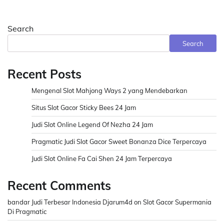
Search
Search
Recent Posts
Mengenal Slot Mahjong Ways 2 yang Mendebarkan
Situs Slot Gacor Sticky Bees 24 Jam
Judi Slot Online Legend Of Nezha 24 Jam
Pragmatic Judi Slot Gacor Sweet Bonanza Dice Terpercaya
Judi Slot Online Fa Cai Shen 24 Jam Terpercaya
Recent Comments
bandar Judi Terbesar Indonesia Djarum4d
on
Slot Gacor Supermania
Di Pragmatic