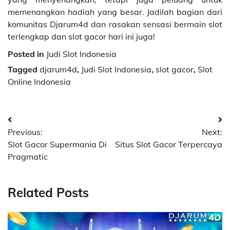
memenangkan hadiah yang besar. Jadilah bagian dari
komunitas Djarum4d dan rasakan sensasi bermain slot
terlengkap dan slot gacor hari ini juga!
Posted in
Judi Slot Indonesia
Tagged
djarum4d
,
Judi Slot Indonesia
,
slot gacor
,
Slot
Online Indonesia
Post
Previous:
Next:
navigation
Slot Gacor Supermania Di
Situs Slot Gacor Terpercaya
Pragmatic
Related Posts