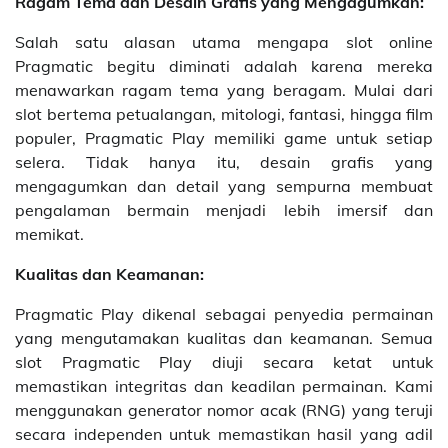
Ragam Tema dan Desain Grafis yang Mengagumkan:
Salah satu alasan utama mengapa slot online
Pragmatic begitu diminati adalah karena mereka
menawarkan ragam tema yang beragam. Mulai dari
slot bertema petualangan, mitologi, fantasi, hingga film
populer, Pragmatic Play memiliki game untuk setiap
selera. Tidak hanya itu, desain grafis yang
mengagumkan dan detail yang sempurna membuat
pengalaman bermain menjadi lebih imersif dan
memikat.
Kualitas dan Keamanan:
Pragmatic Play dikenal sebagai penyedia permainan
yang mengutamakan kualitas dan keamanan. Semua
slot Pragmatic Play diuji secara ketat untuk
memastikan integritas dan keadilan permainan. Kami
menggunakan generator nomor acak (RNG) yang teruji
secara independen untuk memastikan hasil yang adil