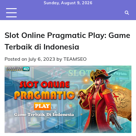
Skip
Sunday, August 9, 2026
to
content
Slot Online Pragmatic Play: Game
Terbaik di Indonesia
Posted on
July 6, 2023
by
TEAMSEO