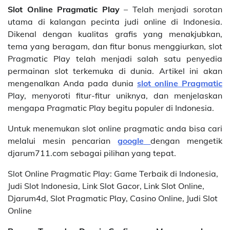
Slot Online Pragmatic Play
– Telah menjadi sorotan
utama di kalangan pecinta judi online di Indonesia.
Dikenal dengan kualitas grafis yang menakjubkan,
tema yang beragam, dan fitur bonus menggiurkan, slot
Pragmatic Play telah menjadi salah satu penyedia
permainan slot terkemuka di dunia. Artikel ini akan
mengenalkan Anda pada dunia
slot online Pragmatic
Play, menyoroti fitur-fitur uniknya, dan menjelaskan
mengapa Pragmatic Play begitu populer di Indonesia.
Untuk menemukan slot online pragmatic anda bisa cari
melalui mesin pencarian
google
dengan mengetik
djarum711.com sebagai pilihan yang tepat.
Slot Online Pragmatic Play: Game Terbaik di Indonesia,
Judi Slot Indonesia, Link Slot Gacor, Link Slot Online,
Djarum4d, Slot Pragmatic Play, Casino Online, Judi Slot
Online