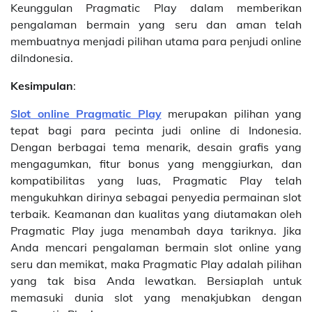
Keunggulan Pragmatic Play dalam memberikan
pengalaman bermain yang seru dan aman telah
membuatnya menjadi pilihan utama para penjudi online
diIndonesia.
Kesimpulan
:
Slot online Pragmatic Play
merupakan pilihan yang
tepat bagi para pecinta judi online di Indonesia.
Dengan berbagai tema menarik, desain grafis yang
mengagumkan, fitur bonus yang menggiurkan, dan
kompatibilitas yang luas, Pragmatic Play telah
mengukuhkan dirinya sebagai penyedia permainan slot
terbaik. Keamanan dan kualitas yang diutamakan oleh
Pragmatic Play juga menambah daya tariknya. Jika
Anda mencari pengalaman bermain slot online yang
seru dan memikat, maka Pragmatic Play adalah pilihan
yang tak bisa Anda lewatkan. Bersiaplah untuk
memasuki dunia slot yang menakjubkan dengan