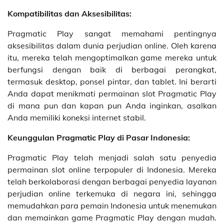
Kompatibilitas dan Aksesibilitas:
Pragmatic Play sangat memahami pentingnya
aksesibilitas dalam dunia perjudian online. Oleh karena
itu, mereka telah mengoptimalkan game mereka untuk
berfungsi dengan baik di berbagai perangkat,
termasuk desktop, ponsel pintar, dan tablet. Ini berarti
Anda dapat menikmati permainan slot Pragmatic Play
di mana pun dan kapan pun Anda inginkan, asalkan
Anda memiliki koneksi internet stabil.
Keunggulan Pragmatic Play di Pasar Indonesia:
Pragmatic Play telah menjadi salah satu penyedia
permainan slot online terpopuler di Indonesia. Mereka
telah berkolaborasi dengan berbagai penyedia layanan
perjudian online terkemuka di negara ini, sehingga
memudahkan para pemain Indonesia untuk menemukan
dan memainkan game Pragmatic Play dengan mudah.