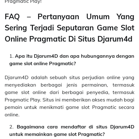
Pragmatic Play!
FAQ – Pertanyaan Umum Yang
Sering Terjadi Seputaran Game Slot
Online Pragmatic Di Situs Djarum4d
Apa itu Djarum4D dan apa hubungannya dengan
game slot online Pragmatic?
Djarum4D adalah sebuah situs perjudian online yang
menyediakan berbagai jenis permainan, termasuk
game slot online dari berbagai penyedia, termasuk
Pragmatic Play. Situs ini memberikan akses mudah bagi
pemain untuk menikmati game slot Pragmatic secara
online.
Bagaimana cara mendaftar di situs Djarum4D
untuk memainkan game slot Pragmatic?