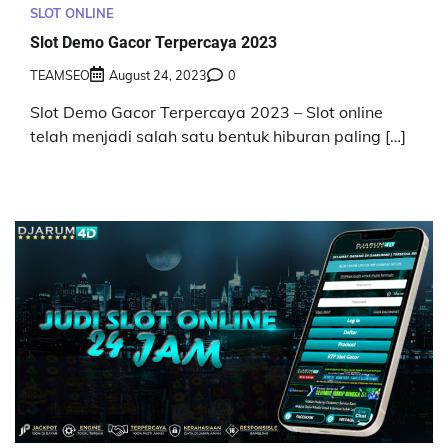
SLOT ONLINE
Slot Demo Gacor Terpercaya 2023
TEAMSEO
August 24, 2023
0
Slot Demo Gacor Terpercaya 2023 – Slot online
telah menjadi salah satu bentuk hiburan paling […]