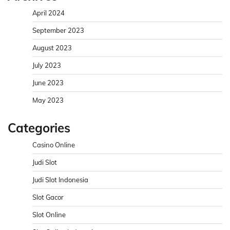
April 2024
September 2023
August 2023
July 2023
June 2023
May 2023
Categories
Casino Online
Judi Slot
Judi Slot Indonesia
Slot Gacor
Slot Online