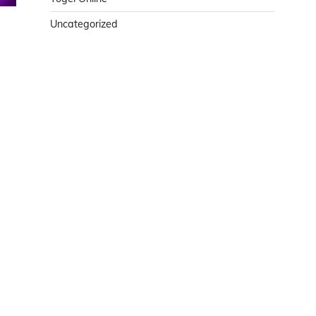
Uncategorized