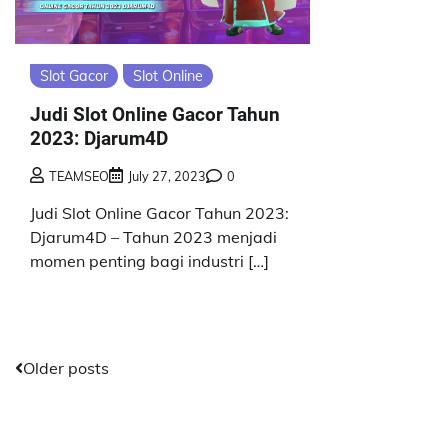
Slot Gacor
Slot Online
Judi Slot Online Gacor Tahun
2023: Djarum4D
TEAMSEO
July 27, 2023
0
Judi Slot Online Gacor Tahun 2023:
Djarum4D – Tahun 2023 menjadi
momen penting bagi industri […]
Posts
Older posts
navigation