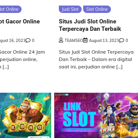
lot Online
Judi Slot
Slot Online
ot Gacor Online
Situs Judi Slot Online
Terpercaya Dan Terbaik
gust 16, 2023
0
TEAMSEO
August 13, 2023
0
 Gacor Online 24 Jam
Situs Judi Slot Online Terpercaya
perjudian online,
Dan Terbaik – Dalam era digital
h […]
saat ini, perjudian online […]