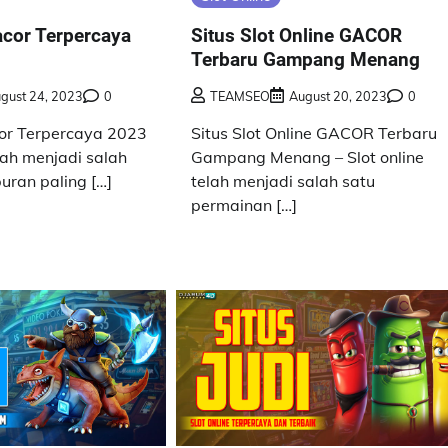
cor Terpercaya
Situs Slot Online GACOR
Terbaru Gampang Menang
gust 24, 2023
0
TEAMSEO
August 20, 2023
0
or Terpercaya 2023
Situs Slot Online GACOR Terbaru
elah menjadi salah
Gampang Menang – Slot online
uran paling […]
telah menjadi salah satu
permainan […]