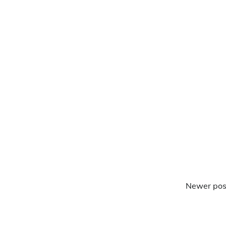
Newer pos