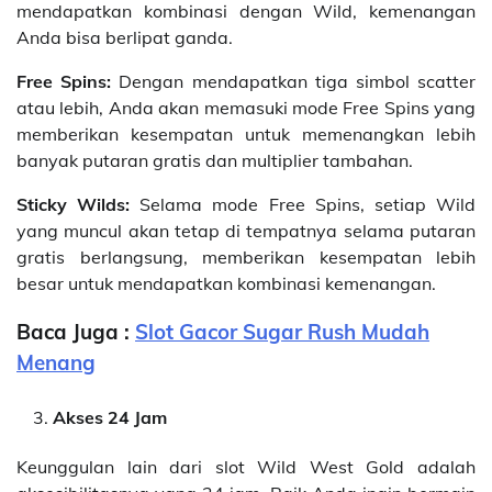
mendapatkan kombinasi dengan Wild, kemenangan
Anda bisa berlipat ganda.
Free Spins:
Dengan mendapatkan tiga simbol scatter
atau lebih, Anda akan memasuki mode Free Spins yang
memberikan kesempatan untuk memenangkan lebih
banyak putaran gratis dan multiplier tambahan.
Sticky Wilds:
Selama mode Free Spins, setiap Wild
yang muncul akan tetap di tempatnya selama putaran
gratis berlangsung, memberikan kesempatan lebih
besar untuk mendapatkan kombinasi kemenangan.
Baca Juga :
Slot Gacor Sugar Rush Mudah
Menang
Akses 24 Jam
Keunggulan lain dari slot Wild West Gold adalah