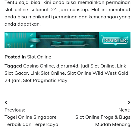
Tentu saja bisa, kini anda bisa memainkan permainan
slot online selamat 24 jam nonstop. Hal ini membuat
anda bisa menikmati permainan dan kemenangan yang
anda dapatkan.
Posted in
Slot Online
Tagged
Casino Online
,
djarum4d
,
Judi Slot Online
,
Link
Slot Gacor
,
Link Slot Online
,
Slot Online Wild West Gold
24 Jam
,
Slot Pragmatic Play
Post
Previous:
Next:
navigation
Togel Online Singapore
Slot Online Frogs & Bugs
Terbaik dan Terpercaya
Mudah Menang