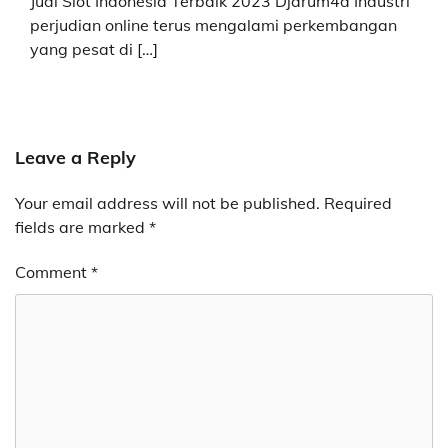
Judi Slot Indonesia Terbaik 2023 Djarum4d Industri
perjudian online terus mengalami perkembangan
yang pesat di […]
Leave a Reply
Your email address will not be published.
Required
fields are marked
*
Comment
*