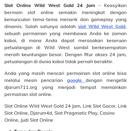
Slot Online Wild West Gold 24 Jam
– Keasyikan
bermain slot online semakin meningkat dengan
kemunculan tema-tema menarik dan gameplay yang
dinamis. Salah satunya adalah
slot Wild West Gold
,
sebuah permainan yang membawa Anda ke zaman
koboi, di mana Anda dapat merasakan keseruan
petualangan di Wild West sambil berkesempatan
meraih keuntungan besar. Dengan fitur akses 24 jam,
petualangan di dunia koboi tidak pernah berakhir.
Anda yang masih mencari permainan slot online bisa
melalui mesin pencarian
google
dengan mengetik
djarum711.org yang menjadi tempat memainkan
permainan slot online.
Slot Online Wild West Gold 24 Jam, Link Slot Gacor, Link
Slot Online, Djarum4d, Slot Pragmatic Play, Casino
Online, Judi Slot Online