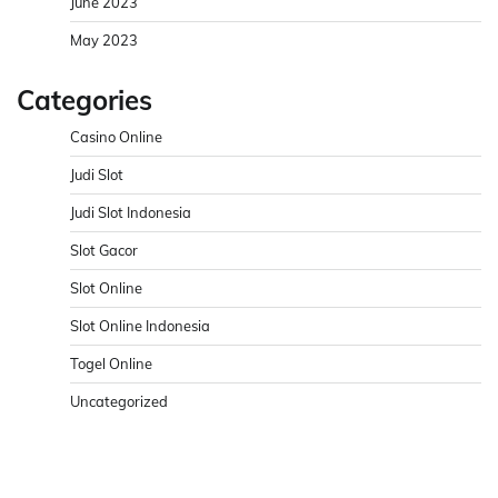
June 2023
May 2023
Categories
Casino Online
Judi Slot
Judi Slot Indonesia
Slot Gacor
Slot Online
Slot Online Indonesia
Togel Online
Uncategorized