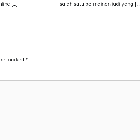
line […]
salah satu permainan judi yang […
 are marked
*