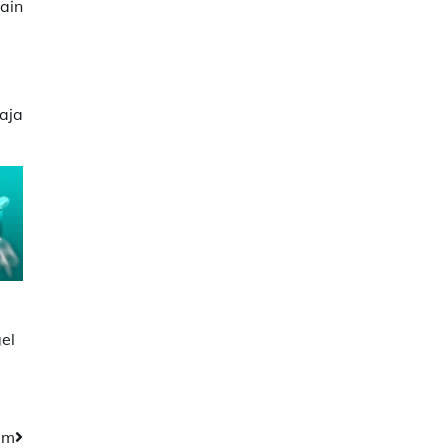
ain
aja
el
am