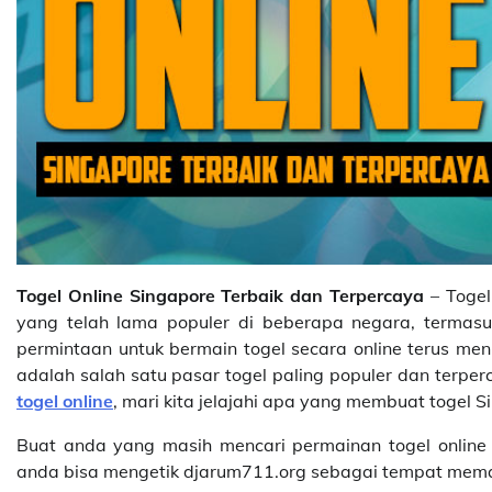
Togel Online Singapore Terbaik dan Terpercaya
– Togel
yang telah lama populer di beberapa negara, termasuk
permintaan untuk bermain togel secara online terus men
adalah salah satu pasar togel paling populer dan terpe
togel online
, mari kita jelajahi apa yang membuat togel 
Buat anda yang masih mencari permainan togel online 
anda bisa mengetik djarum711.org sebagai tempat memai