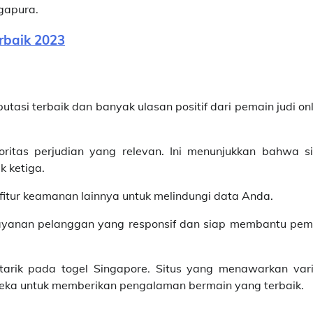
ngapura.
rbaik 2023
putasi terbaik dan banyak ulasan positif dari pemain judi on
toritas perjudian yang relevan. Ini menunjukkan bahwa si
k ketiga.
n fitur keamanan lainnya untuk melindungi data Anda.
 layanan pelanggan yang responsif dan siap membantu pem
rik pada togel Singapore. Situs yang menawarkan vari
reka untuk memberikan pengalaman bermain yang terbaik.