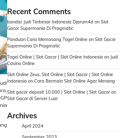
Recent Comments
bandar Judi Terbesar Indonesia Djarum4d
on
Slot
Gacor Supermania Di Pragmatic
Panduan Cara Memasang Togel Online
on
Slot Gacor
Supermania Di Pragmatic
Togel Online | Slot Gacor | Slot Online Indonesia
on
Judi
Casino Online
Slot Online Zeus, Slot Online | Slot Gacor | Slot Online
Indonesia
on
Cara Bermain Slot Online Agar Menang
udi
ra,
Slot gacor deposit 10.000 | Slot Online | Slot Gacor
on
SGP
Slot Gacor di Server Luar
nia
Archives
ang
April 2024
September 2023