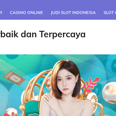
R
CASINO ONLINE
JUDI SLOT INDONESIA
SLOT 
rbaik dan Terpercaya