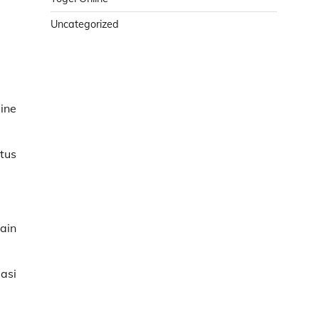
Uncategorized
line
tus
ain
asi