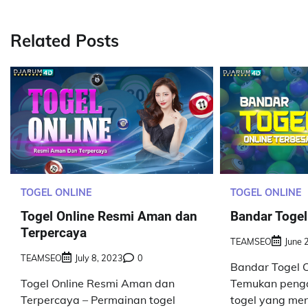
navigation
Related Posts
TOGEL ONLINE
TOGEL ONLINE
Togel Online Resmi Aman dan
Bandar Togel
Terpercaya
TEAMSEO
June 
TEAMSEO
July 8, 2023
0
Bandar Togel O
Togel Online Resmi Aman dan
Temukan peng
Terpercaya – Permainan togel
togel yang men