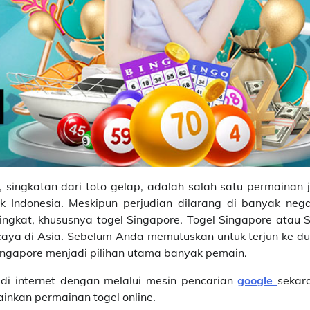
, singkatan dari toto gelap, adalah salah satu permainan j
 Indonesia. Meskipun perjudian dilarang di banyak nega
ingkat, khususnya togel Singapore. Togel Singapore atau 
rcaya di Asia. Sebelum Anda memutuskan untuk terjun ke du
Singapore menjadi pilihan utama banyak pemain.
di internet dengan melalui mesin pencarian
google
sekar
nkan permainan togel online.