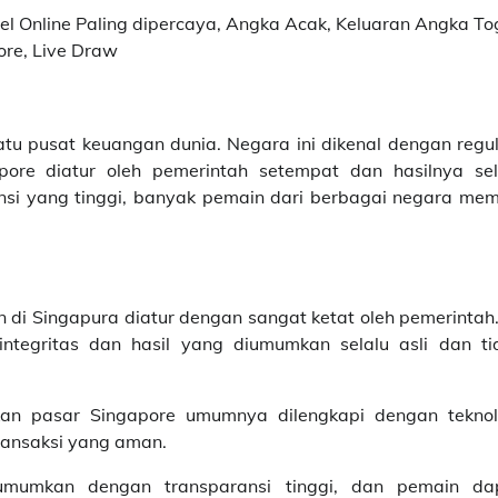
el Online Paling dipercaya, Angka Acak, Keluaran Angka Tog
ore, Live Draw
atu pusat keuangan dunia. Negara ini dikenal dengan regul
pore diatur oleh pemerintah setempat dan hasilnya sel
si yang tinggi, banyak pemain dari berbagai negara memi
 di Singapura diatur dengan sangat ketat oleh pemerintah. 
ntegritas dan hasil yang diumumkan selalu asli dan ti
an pasar Singapore umumnya dilengkapi dengan teknol
ransaksi yang aman.
iumumkan dengan transparansi tinggi, dan pemain da