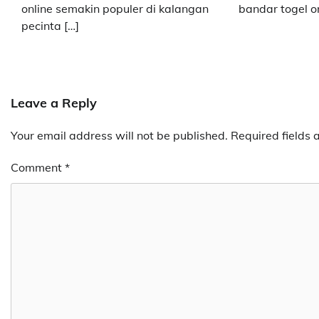
online semakin populer di kalangan
bandar togel on
pecinta […]
Leave a Reply
Your email address will not be published.
Required fields
Comment
*